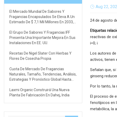
Aug 22, 20
El Mercado Mundial De Sabores Y
Fragancias Encapsulados Se Eleva A Un
24 de agosto de
Estimado De $ 7,1 Mil Millones En 2033,
Revelando Factores Clave De
Etiquetas relac
Crecimiento Y Tendencias De La
El Grupo De Sabores Y Fragancias IFF
reactivas de oxí
Industria
Presenta Una Importante Mejora En Sus
Instalaciones En EE. UU.
i=0; i
Los autores de 
Recetas De Nigel Slater Con Hierbas Y
Flores De Cosecha Propia
activos, tienen
Cuota De Mercado De Fragancias
Señalan que, si
Naturales, Tamaño, Tendencias, Análisis,
ginseng reducen
Estrategias Y Pronóstico Global Hasta
2029
Por lo tanto, l
Laxmi Organic Construirá Una Nueva
Planta De Fabricación En Dahej, India
El proceso de e
fenotípicos en l
metabólica, la 