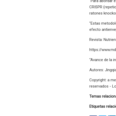
“Para abordar e
CRISPR (repetic
ratones knocko
"Estas metodol
efecto antienve
Revista: Nutrie
https://www.m
“Avance de la i
Autores: Jingqi
Copyright: a me
reservados - Lo
Temas relacio
Etiquetas relac