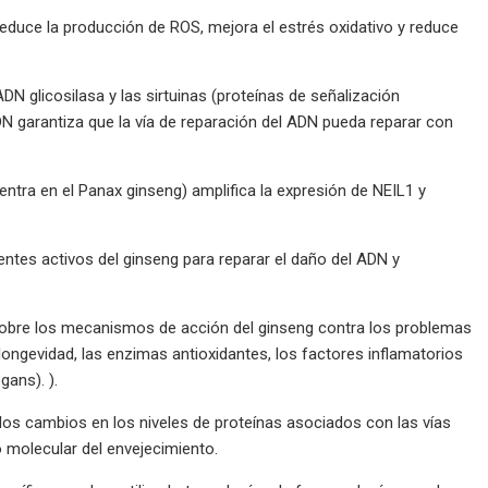
reduce la producción de ROS, mejora el estrés oxidativo y reduce
DN glicosilasa y las sirtuinas (proteínas de señalización
DN garantiza que la vía de reparación del ADN pueda reparar con
tra en el Panax ginseng) amplifica la expresión de NEIL1 y
tes activos del ginseng para reparar el daño del ADN y
s sobre los mecanismos de acción del ginseng contra los problemas
longevidad, las enzimas antioxidantes, los factores inflamatorios
ns). ​).
a los cambios en los niveles de proteínas asociados con las vías
 molecular del envejecimiento.