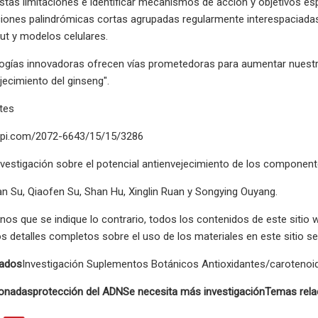
stas limitaciones e identificar mecanismos de acción y objetivos esp
iones palindrómicas cortas agrupadas regularmente interespaciadas)
ut y modelos celulares.
ogías innovadoras ofrecen vías prometedoras para aumentar nuest
jecimiento del ginseng".
ntes
dpi.com/2072-6643/15/15/3286
nvestigación sobre el potencial antienvejecimiento de los component
an Su, Qiaofen Su, Shan Hu, Xinglin Ruan y Songying Ouyang.
nos que se indique lo contrario, todos los contenidos de este sitio
s detalles completos sobre el uso de los materiales en este sitio 
nados
Investigación Suplementos Botánicos Antioxidantes/carotenoi
ionadas
protección del ADN
Se necesita más investigación
Temas rela