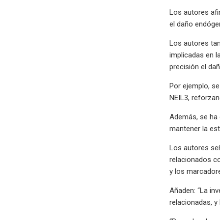
Los autores afi
el daño endógen
Los autores tam
implicadas en l
precisión el da
Por ejemplo, se
NEIL3, reforzan
Además, se ha d
mantener la est
Los autores señ
relacionados co
y los marcador
Añaden: “La inv
relacionadas, y