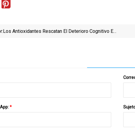
r:
Los Antioxidantes Rescatan El Deterioro Cognitivo En
Ratones
Correo
sApp:
*
Sujet