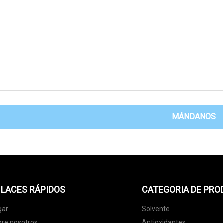
MÁNDANOS
LACES RÁPIDOS
CATEGORIA DE PR
gar
Solvente
re nosotros
Antioxidantes