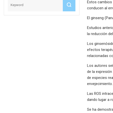
Estos cambios s
conducen al en
El ginseng (Pan
Estudios anteri
la reducción de
Los ginsenósido
efectos terapéu
relacionadas co
Los autores señ
de la expresión 
de especies rea
envejecimiento.
Las ROS intrace
dando lugar a r
Se ha demostra