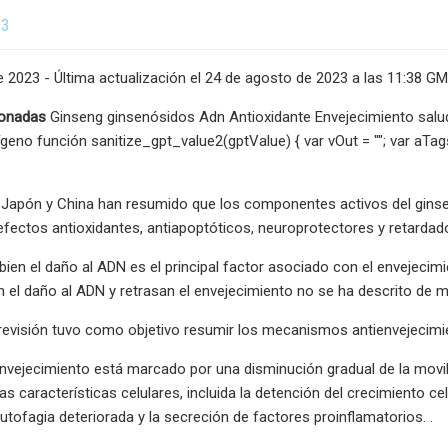
23
 2023 - Última actualización el 24 de agosto de 2023 a las 11:38 G
ionadas
Ginseng ginsenósidos Adn Antioxidante Envejecimiento salud
geno función sanitize_gpt_value2(gptValue) { var vOut = ""; var aTags =
Japón y China han resumido que los componentes activos del ginseng
 efectos antioxidantes, antiapoptóticos, neuroprotectores y retardad
 bien el daño al ADN es el principal factor asociado con el envejecim
 el daño al ADN y retrasan el envejecimiento no se ha descrito de 
a revisión tuvo como objetivo resumir los mecanismos antienvejecimie
nvejecimiento está marcado por una disminución gradual de la movi
as características celulares, incluida la detención del crecimiento c
autofagia deteriorada y la secreción de factores proinflamatorios. .