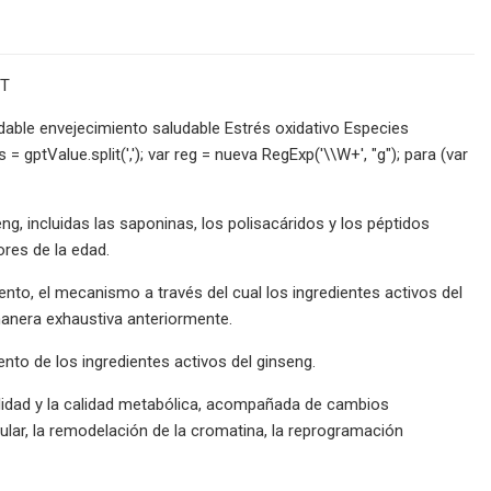
MT
able envejecimiento saludable Estrés oxidativo Especies
 gptValue.split(','); var reg = nueva RegExp('\\W+', "g"); para (var
, incluidas las saponinas, los polisacáridos y los péptidos
ores de la edad.
iento, el mecanismo a través del cual los ingredientes activos del
manera exhaustiva anteriormente.
nto de los ingredientes activos del ginseng.
lidad y la calidad metabólica, acompañada de cambios
elular, la remodelación de la cromatina, la reprogramación