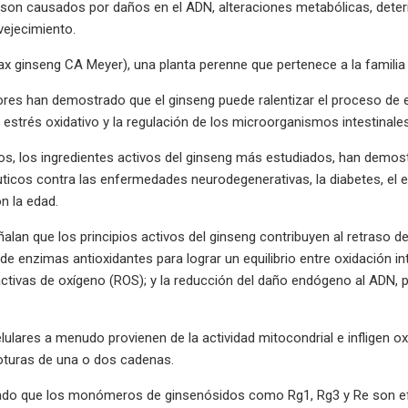
on causados ​​por daños en el ADN, alteraciones metabólicas, deter
vejecimiento.
ax ginseng CA Meyer), una planta perenne que pertenece a la familia 
ores han demostrado que el ginseng puede ralentizar el proceso de
l estrés oxidativo y la regulación de los microorganismos intestinales
s, los ingredientes activos del ginseng más estudiados, han demos
ticos contra las enfermedades neurodegenerativas, la diabetes, el e
n la edad.
alan que los principios activos del ginseng contribuyen al retraso 
de enzimas antioxidantes para lograr un equilibrio entre oxidación in
ctivas de oxígeno (ROS); y la reducción del daño endógeno al ADN, pre
lulares a menudo provienen de la actividad mitocondrial e infligen 
oturas de una o dos cadenas.
do que los monómeros de ginsenósidos como Rg1, Rg3 y Re son efic