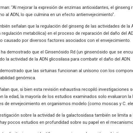
rman: "Al mejorar la expresión de enzimas antioxidantes, el ginseng 
o al ADN, lo que culmina en un efecto antienvejecimiento".
bién señalan que la regulación del ginseng de las actividades de la A
a regulación metabólica) en el proceso de reparación del daño del A
ño causado por diversos factores asociados con el envejecimiento.
 ha demostrado que el Ginsenósido Rd (un ginsenósido que se encuen
do la actividad de la ADN glicosilasa para combatir el daño del ADN.
emostrado que las sirtuinas funcionan al unísono con los componen
abilidad genómica.
alan que, si bien esta revisión exhaustiva recopiló investigacione
n la edad, la mayoría de los estudios examinados solo evaluaron la 
es de envejecimiento en organismos modelo (como moscas y C. elega
estigación sobre la actividad de la galactosidasa también se limita 
 hay pocos estudios en profundidad sobre su papel en el mecanismo