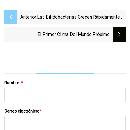
Anterior:
Las Bifidobacterias Crecen Rápidamente
En El Mercado De Probióticos Para
Piensos: Promoción De La Salud Animal Y
'El Primer Clima Del Mundo
:próximo
El Aumento De Peso
Nombre:
*
Correo electrónico:
*